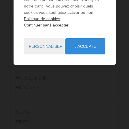
notre trafic. Vous pouvez choisir quels
2
Surface : 5 m
cookies vous souhaitez activer ou non.
Politique de cookies
Continuer sans accepter
Salle de bain 3 B
salles de bain de 3 m² avec douche et WC
PERSONNALISER
J'ACCEPTE
2
Surface : 3 m
WC séparé B
WC séparé
Sauna
sauna