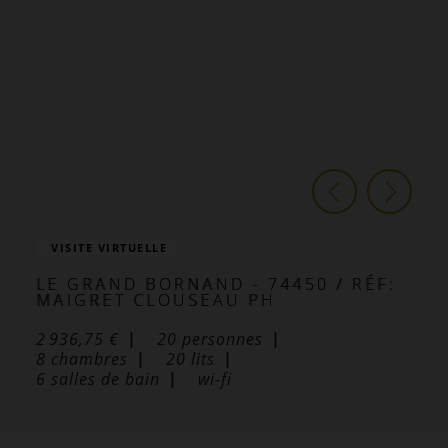
VISITE VIRTUELLE
LE GRAND BORNAND
- 74450
/ RÉF:
MAIGRET CLOUSEAU PH
2 936,75 €
20
personnes
8
chambres
20
lits
6
salles de bain
wi-fi