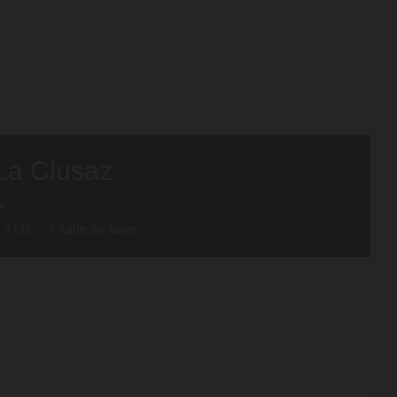
La Clusaz
e
3
lits
1
salle de bain