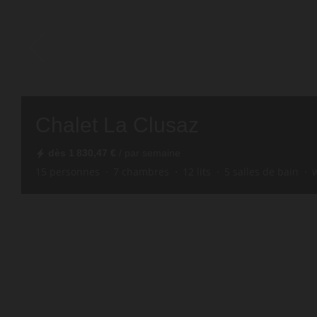
Chalet La Clusaz
dès
1 830,47 €
/ par semaine
15
personnes
7
chambres
12
lits
5
salles de bain
w