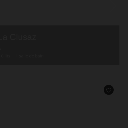
La Clusaz
e
6
lits
1
salle de bain