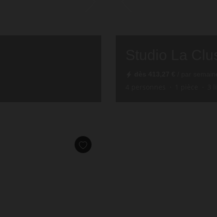
Studio La Clu
dès
413,27 €
/ par semain
4
personnes
1
pièce
3
l