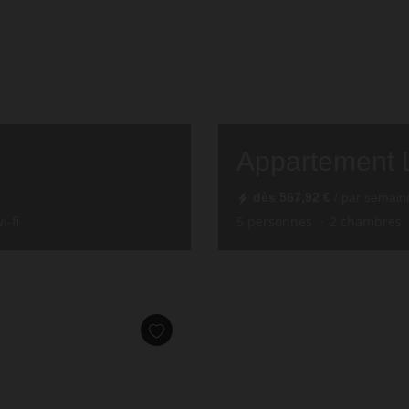
Appartement 
dès
567,92 €
/ par semain
i-fi
5
personnes
2
chambres