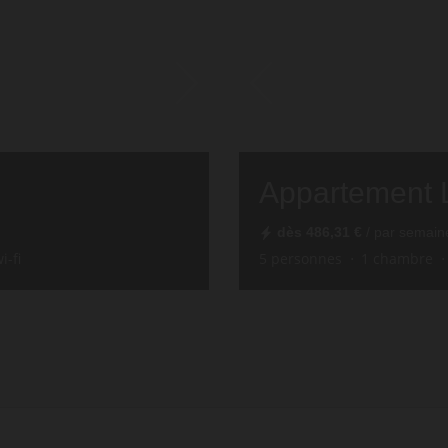
Appartement 
dès
486,31 €
/ par semain
i-fi
5
personnes
1
chambre