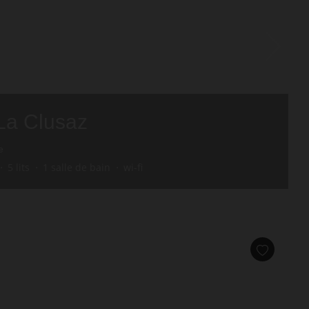
La Clusaz
e
5
lits
1
salle de bain
wi-fi