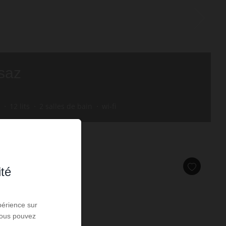
saz
12
lits
2
salles de bain
wi-fi
ité
périence sur
 Vous pouvez