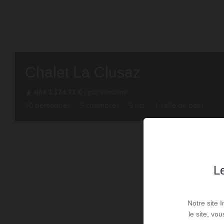
Chalet La Clusaz
dès
1 174,71 €
/ par semaine
10
personnes
5
chambres
9
lits
1
salle de bain
Le
Notre site 
le site, vo