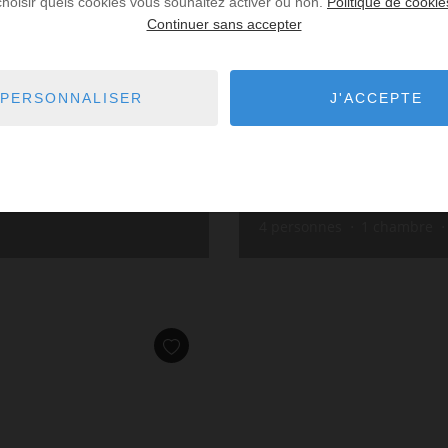
choisir quels cookies vous souhaitez activer ou non.
Politique de cookie
Continuer sans accepter
PERSONNALISER
J'ACCEPTE
Appartement 
dès
350,34 €
/ par semain
4
personnes
1
chambre