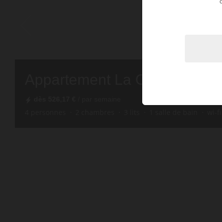
Appartement La Clusaz
dès
526,17 €
/ par semaine
4
personnes
2
chambres
3
lits
1
salle de bain
wi-fi