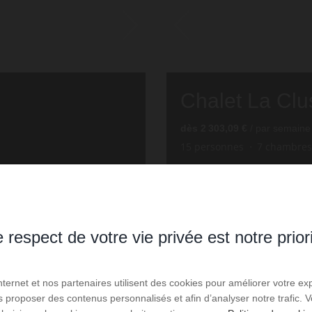
Chalet La Clu
dès
2 303,09 €
/ par semaine
15
personnes
7
chambres
 respect de votre vie privée est notre prior
Internet et nos partenaires utilisent des cookies pour améliorer votre ex
us proposer des contenus personnalisés et afin d’analyser notre trafic.