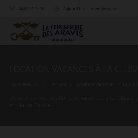
04.80.**.**.98
|
Aujourd'hui
: sur rendez-vous
LOCATION VACANCES À LA CLUSA
Vous êtes ici :
Accueil
Location vacances
La Clus
Découvrez nos locations de vacances à La Clusaz. 
en Haute-Savoie.