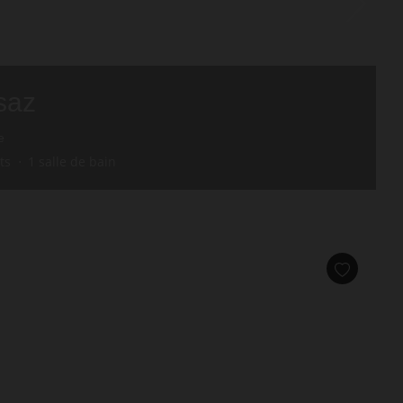
saz
e
its
1
salle de bain