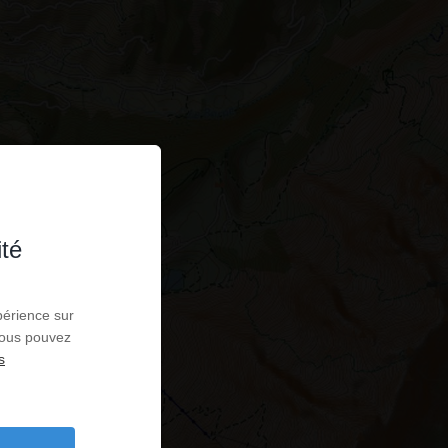
ité
périence sur
 Vous pouvez
s