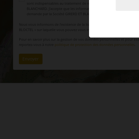
sont indispensables au traitement de ma requête par la société GIRER
BLANCHARD. J'accepte que les informations saisies soient utilisées afin
demande par la Société GIRERD ET BLANCHARD ou un éventuel sous-tr
Nous vous informons de l’existence de la liste d’opposition au démarchag
BLOCTEL » sur laquelle vous pouvez vous inscrire (conso.bloctel.fr).
Pour en savoir plus sur la gestion de vos données personnelles et pour exer
reportez-vous à notre
politique de protection des données personnelles
.
Envoyer