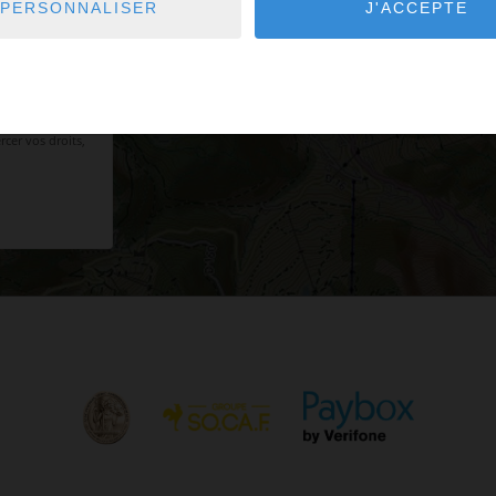
PERSONNALISER
J'ACCEPTE
D ET
 de traiter ma
aitant.
e téléphonique «
cer vos droits,