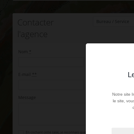
Contacter
l'agence
Nom
*
Prénom
*
Le
E-mail
**
Téléphone
**
Notre site 
Message
le site, vo
En cochant cette case, je reconnais que les informations signalées par