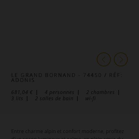
LE GRAND BORNAND
- 74450
/ RÉF:
ADONIS
681,04 €
4
personnes
2
chambres
3
lits
2
salles de bain
wi-fi
Entre charme alpin et confort moderne, profitez