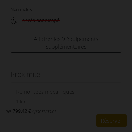
Non inclus
Accès handicapé
Afficher les 9 équipements
supplémentaires
Proximité
Remontées mécaniques
1 km
799,42 €
dès
/ par semaine
Réserver
Arrêt Navette Skibus gratuit