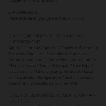
- Casier à ski privatif: 4,5 m2
STATIONNEMENT
Place attitrée en garage sous-terrain : E101
QUELS EQUIPEMENTS TROUVE T-ON DANS
L'HEBERGEMENT?
Appareil à fondue / Appareil à Raclette /Balcon ou
Terrasse / Bouilloire ./ Cafetière Nespresso /
Compartiment congélation / Détecteur de fumée
/ Fer à repasser / Four / Grille pain / Lave linge /
Lave-vaisselle / Lit de voyage pour bébés / Local
Ski / Local vélo / Réfrigérateur / Sèche cheveux /
Télévision / Ustensiles de cuisine / Wifi
OU SE TROUVE MON HEBERGEMENT ET QU’Y A-T-
IL AUTOUR ?