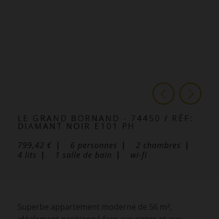
LE GRAND BORNAND
- 74450
/ RÉF:
DIAMANT NOIR E101 PH
799,42 €
6
personnes
2
chambres
4
lits
1
salle de bain
wi-fi
Superbe appartement moderne de 56 m²,