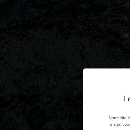
à
Découvrez notr
professio
Op
Le
Notre site 
le site, vo