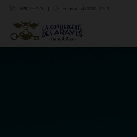
04.80.**.**.98
|
Aujourd'hui
: 09:00 - 12:15