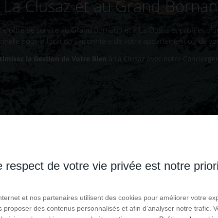
 La Clusaz et au Grand Borna
e offre de service au Grand Bornand et à La Clusaz et profiter d'u
nnelle pour la location saisonnière de votre appartement ou de vot
timisez la Gestion de Votre Bien
à La Clusaz avec notre Concierger
 respect de votre vie privée est notre prior
Internet et nos partenaires utilisent des cookies pour améliorer votre ex
us proposer des contenus personnalisés et afin d’analyser notre trafic.