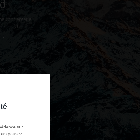
nd
ne conciergerie
re chalet.
ie !
ité
périence sur
 Vous pouvez