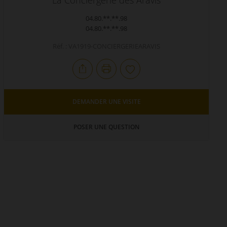
La Conciergerie des Aravis
04.80.**.**.98
04.80.**.**.98
Réf. : VA1919-CONCIERGERIEARAVIS
DEMANDER UNE VISITE
POSER UNE QUESTION