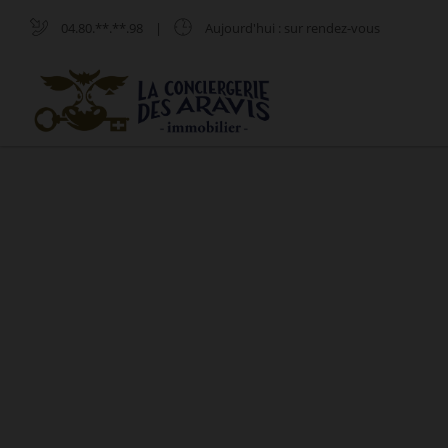
04.80.**.**.98
|
Aujourd'hui
: sur rendez-vous