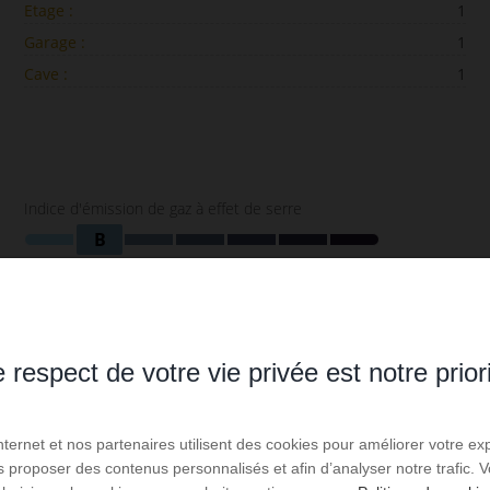
Etage :
1
Garage :
1
Cave :
1
Indice d'émission de gaz à effet de serre
B
ge standard : entre 1 200 € et 1 680 € par an.
abonnement compris).
 respect de votre vie privée est notre prior
Internet et nos partenaires utilisent des cookies pour améliorer votre ex
us proposer des contenus personnalisés et afin d’analyser notre trafic.