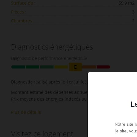
Surface de :
59,9 m2
Pièces :
3
Chambres :
2
Diagnostics énergétiques
Diagnostic de performance énergétique
E
Diagnostic réalisé après le 1er juillet 2021
Montant estimé des dépenses annuelles d'énergie pour un usa
Prix moyens des énergies indexés au 1 janvier 2021-01-01 (
Le
Plus de détails
Notre site 
Visitez ce logement
le site, vo