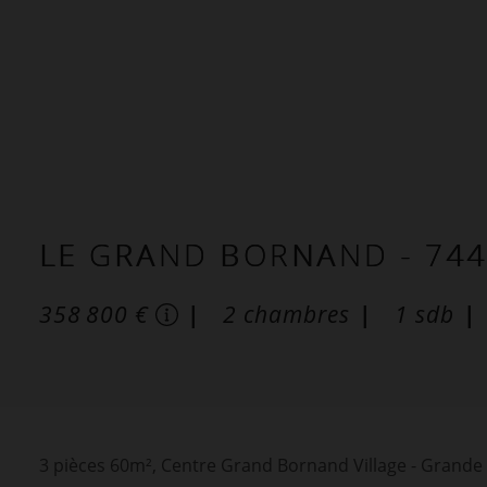
LE GRAND BORNAND
- 74
358 800 €
2
chambres
1
sdb
3 pièces 60m², Centre Grand Bornand Village - Grande